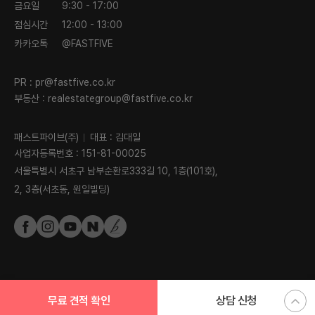
금요일
9:30 - 17:00
점심시간
12:00 - 13:00
카카오톡
@FASTFIVE
PR :
pr@fastfive.co.kr
부동산 :
realestategroup@fastfive.co.kr
패스트파이브(주)
대표 : 김대일
사업자등록번호 : 151-81-00025
서울특별시 서초구 남부순환로333길 10, 1층(101호),
2, 3층(서초동, 원일빌딩)
무료 견적
확인
상담 신청