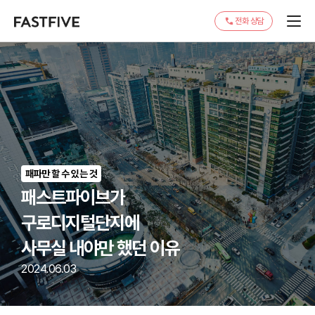
전화 상담
패파만 할 수 있는 것
패스트파이브가
구로디지털단지에
사무실 내야만 했던 이유
2024.06.03