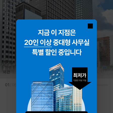
외관
01
/
06