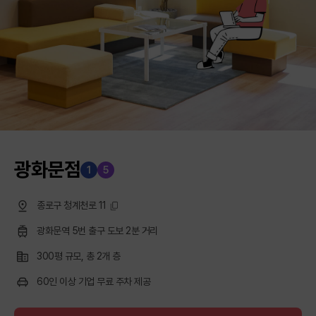
광화문점
1
5
종로구 청계천로 11
광화문역 5번 출구 도보 2분 거리
300평 규모, 총 2개 층
60인 이상 기업 무료 주차 제공