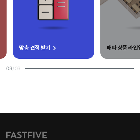
맞춤 견적 받기
패파 상품 라인업
03
/
03