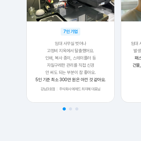
7인 기업
임대 사무실 벗어나
임대 
고정비 지옥에서 탈출했어요.
발생
인쇄, 복사 종이, 스테이플러 등
패
자질구레한 관리를 직접 신경
건물
안 써도 되는 부분이 참 좋아요.
5인 기준 최소 300만 원은 아낀 것 같아요.
강남3호점
주식회사 에제드 최지혜 대표님