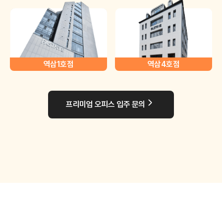
역삼1호점
역삼4호점
프리미엄 오피스 입주 문의