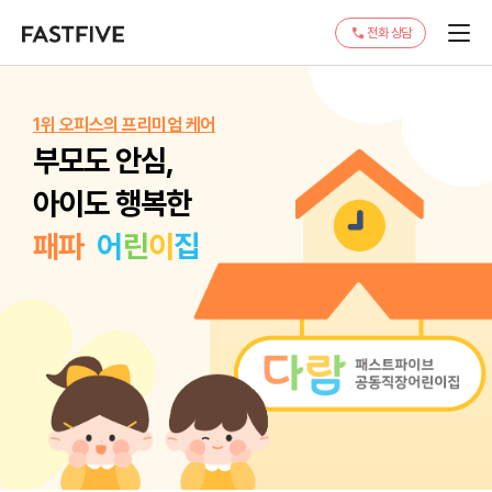
전화 상담
1위 오피스의 프리미엄 케어
부모도 안심,
아이도 행복한
패
파
어
린
이
집