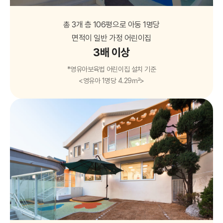
총 3개 층 106평으로 아동 1명당
면적이 일반 가정 어린이집
3배 이상
*영유아보육법 어린이집 설치 기준
<영유아 1명당 4.29㎡>