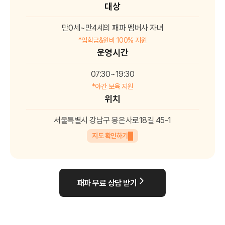
대상
만0세~만4세의 패파 멤버사 자녀
*입학금&원비 100% 지원
운영시간
07:30~19:30
*야간 보육 지원
위치
서울특별시 강남구 봉은사로18길 45-1
지도 확인하기
패파 무료 상담 받기