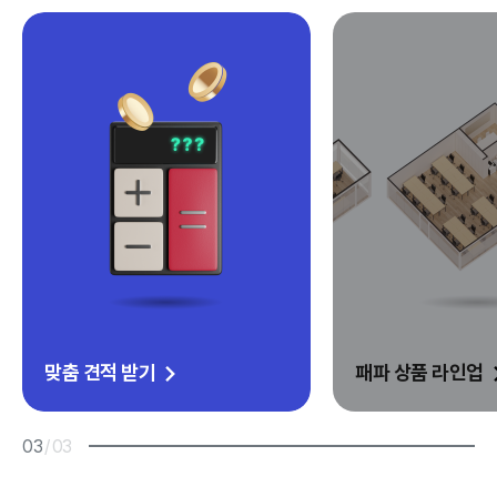
패파 상품 라인업
가
01
/
03