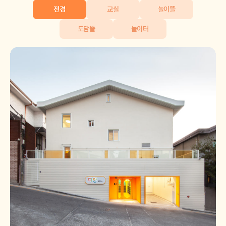
전경
교실
놀이뜰
도담뜰
놀이터