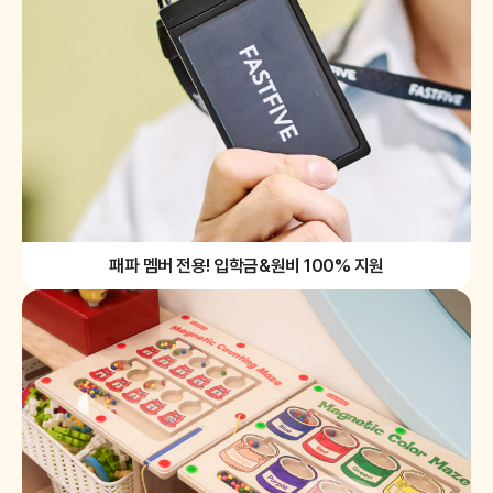
패파 멤버 전용! 입학금&원비 100% 지원