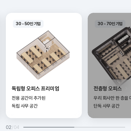
30 - 70인 기업
전층형 오피스
사옥 구축 솔루션
우리 회사만 한 층을 다 쓰는
원스톱으로 만드는
단독 사무 공간
우리 회사 사옥
03
/
04