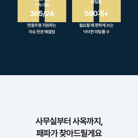
미팅룸
신속 대응
365/24
580개+
연중무휴 지원하는
필요할 때 편하게 쓰는
이슈 전문 해결팀
넉넉한 미팅룸 수
사무실부터 사옥까지,
패파가 찾아드릴게요