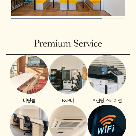
미팅룸
F&B바
프린팅 스테이션