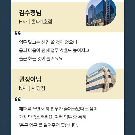
김수정님
H사 | 홍대1호점
업무 말고는 신경 쓸 것이 없으니
몸과 마음이 편해
업무 효율도 높아
지고
출근 하는 것이 즐거워요.
권정아님
N사 | 사당점
패파를 쓰면서 제 업무가 줄어들었다는 점이
가장 만족스러워요. 여러 업무 중 특히
‘총무 업무’를 덜어
주어 좋습니다.