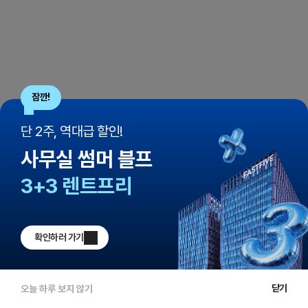
잠깐!
단 2주, 역대급 할인!
사무실 썸머 블프
3+3 렌트프리
확인하러 가기
닫기
오늘 하루 보지 않기