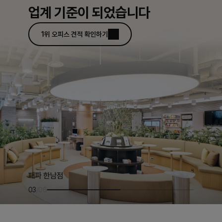
업계 기준이 되었습니다
1위 오피스 견적 확인하기
패파 압구정점
패파 사당점
패파 구로점
패파 한남점
패파 시청2호점
04
/
06