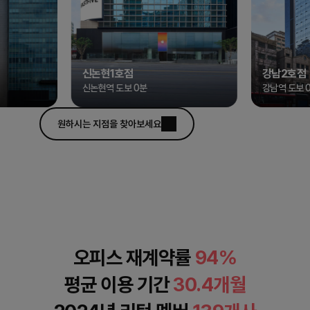
신논현1호점
강남2호점
신논현역 도보 0분
강남역 도보 0분
원하시는 지점을 찾아보세요
오피스 재계약률
94
%
평균 이용 기간
30.4
개월