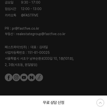
금요일
9:30 - 17:00
점심시간
12:00 - 13:00
카카오톡
@FASTFIVE
PR :
pr@fastfive.co.kr
부동산 :
realestategroup@fastfive.co.kr
패스트파이브(주)
대표 : 김대일
사업자등록번호 : 151-81-00025
서울특별시 서초구 남부순환로333길 10, 1층(101호),
2, 3층(서초동, 원일빌딩)
무료 상담 신청