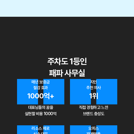
주차도 1등인
패파 사무실
매년 보증금
지인
절감 효과
추천 의사
1000억+
1위
대표님들의 꿈을
직접 경험하고 느낀
실현할 비용 1000억
브랜드 충성도
리소스 제로
오피스