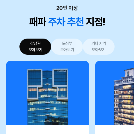
20인 이상
패파
주차 추천
지점!
강남권
도심부
기타 지역
모아보기
모아보기
모아보기