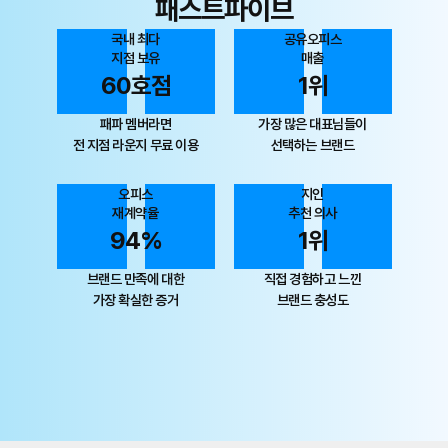
패스트파이브
국내 최다
공유오피스
지점 보유
매출
60호점
1위
패파 멤버라면
가장 많은 대표님들이
전 지점 라운지 무료 이용
선택하는 브랜드
오피스
지인
재계약율
추천 의사
94%
1위
브랜드 만족에 대한
직접 경험하고 느낀
가장 확실한 증거
브랜드 충성도