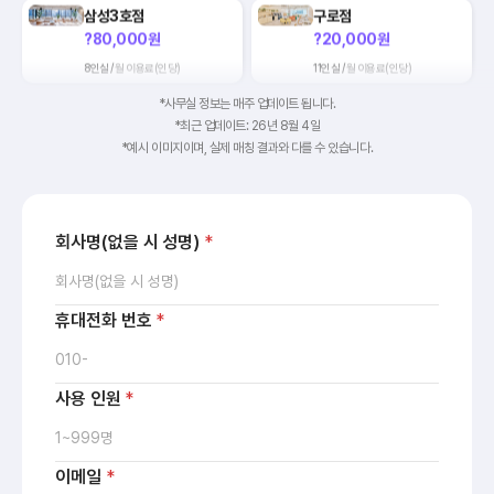
삼성3호점
구로점
?80,000원
?20,000원
8인실 /
월 이용료(인당)
11인실 /
월 이용료(인당)
강남3호점
서울역점
*사무실 정보는 매주 업데이트 됩니다.
?30,000원
?10,000원
*최근 업데이트: 26년 8월 4일
*예시 이미지이며, 실제 매칭 결과와 다를 수 있습니다.
4인실 /
월 이용료(인당)
26인실 /
월 이용료(인당)
용산점
선릉2호점
?70,000원
?50,000원
회사명(없을 시 성명)
*
14인실 /
월 이용료(인당)
7인실 /
월 이용료(인당)
마곡나루점
합정1호점
?90,000원
?20,000원
휴대전화 번호
*
18인실 /
월 이용료(인당)
22인실 /
월 이용료(인당)
을지로1호점
역삼3호점
사용 인원
*
?60,000원
?30,000원
3인실 /
월 이용료(인당)
15인실 /
월 이용료(인당)
이메일
*
여의도점
신논현1호점