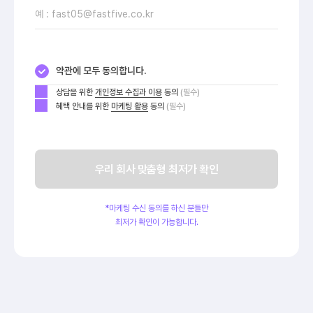
?40,000원
?50,000원
24인실 /
월 이용료(인당)
6인실 /
월 이용료(인당)
삼성3호점
구로점
?80,000원
?20,000원
약관에 모두 동의합니다.
8인실 /
월 이용료(인당)
11인실 /
월 이용료(인당)
상담을 위한
개인정보 수집과 이용
동의
(필수)
혜택 안내를 위한
마케팅 활용
동의
우리 회사 맞춤형 최저가 확인
*마케팅 수신 동의를 하신 분들만
최저가 확인이 가능합니다.