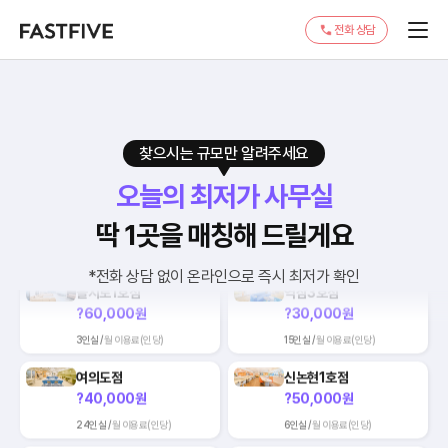
강남3호점
서울역점
전화 상담
?30,000원
?10,000원
4인실 /
월 이용료(인당)
26인실 /
월 이용료(인당)
용산점
선릉2호점
?70,000원
?50,000원
찾으시는 규모만 알려주세요
14인실 /
월 이용료(인당)
7인실 /
월 이용료(인당)
오늘의 최저가 사무실
마곡나루점
합정1호점
?90,000원
?20,000원
딱 1곳을 매칭해 드릴게요
18인실 /
월 이용료(인당)
22인실 /
월 이용료(인당)
*전화 상담 없이 온라인으로 즉시 최저가 확인
을지로1호점
역삼3호점
?60,000원
?30,000원
3인실 /
월 이용료(인당)
15인실 /
월 이용료(인당)
여의도점
신논현1호점
?40,000원
?50,000원
24인실 /
월 이용료(인당)
6인실 /
월 이용료(인당)